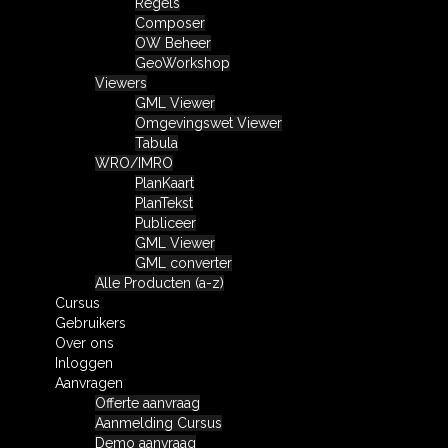
Regels
Composer
OW Beheer
GeoWorkshop
Viewers
GML Viewer
Omgevingswet Viewer
Tabula
WRO/IMRO
PlanKaart
PlanTekst
Publiceer
GML Viewer
GML converter
Alle Producten (a-z)
Cursus
Gebruikers
Over ons
Inloggen
Aanvragen
Offerte aanvraag
Aanmelding Cursus
Demo aanvraag