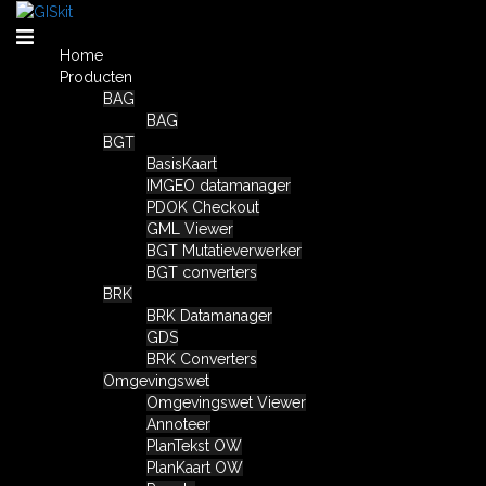
Spring
naar
inhoud
Home
Producten
BAG
BAG
BGT
BasisKaart
IMGEO datamanager
PDOK Checkout
GML Viewer
BGT Mutatieverwerker
BGT converters
BRK
BRK Datamanager
GDS
BRK Converters
Omgevingswet
Omgevingswet Viewer
Annoteer
PlanTekst OW
PlanKaart OW