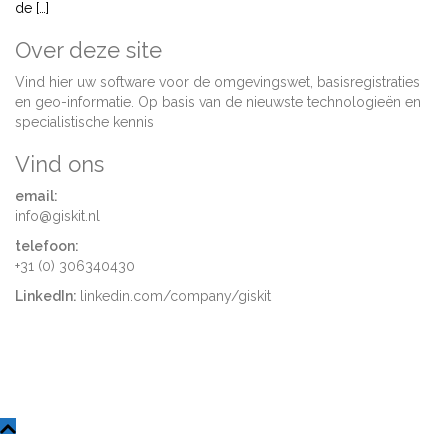
de […]
Over deze site
Vind hier uw software voor de omgevingswet, basisregistraties
en geo-informatie. Op basis van de nieuwste technologieën en
specialistische kennis
Vind ons
email:
info@giskit.nl
telefoon:
+31 (0) 306340430
LinkedIn:
linkedin.com/company/giskit
Ondersteund door WordPress
|
Thema:
Sydney
van aThemes.