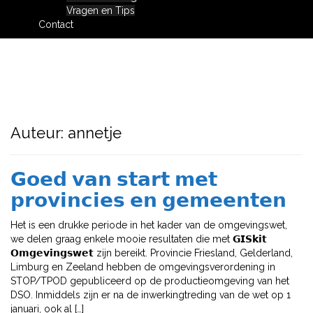
Vragen en Tips
Contact
Auteur:
annetje
𝗚𝗼𝗲𝗱 𝘃𝗮𝗻 𝘀𝘁𝗮𝗿𝘁 𝗺𝗲𝘁
𝗽𝗿𝗼𝘃𝗶𝗻𝗰𝗶𝗲𝘀 𝗲𝗻 𝗴𝗲𝗺𝗲𝗲𝗻𝘁𝗲𝗻
Het is een drukke periode in het kader van de omgevingswet,
we delen graag enkele mooie resultaten die met 𝗚𝗜𝗦𝗸𝗶𝘁
𝗢𝗺𝗴𝗲𝘃𝗶𝗻𝗴𝘀𝘄𝗲𝘁 zijn bereikt. Provincie Friesland, Gelderland,
Limburg en Zeeland hebben de omgevingsverordening in
STOP/TPOD gepubliceerd op de productieomgeving van het
DSO. Inmiddels zijn er na de inwerkingtreding van de wet op 1
januari, ook al […]